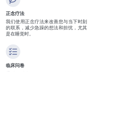
正念疗法
我们使用正念疗法来改善您与当下时刻
的联系，减少急躁的想法和担忧，尤其
是在睡觉时。
临床问卷
通过针对失眠、困倦、信念和睡眠类型
的经过临床验证的调查问卷来了解您的
睡眠概况，并持续衡量您的进展。
下载应用程序