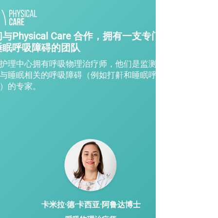
与Physical Care 合作，拥有一支专门治
睡眠呼吸障碍的团队
护理中心拥有呼吸物理治疗师，他们是监测和
与睡眠相关的呼吸障碍（例如打鼾和睡眠呼吸
）的专家。
卡米拉·德·卡西亚·阿鲁达博士