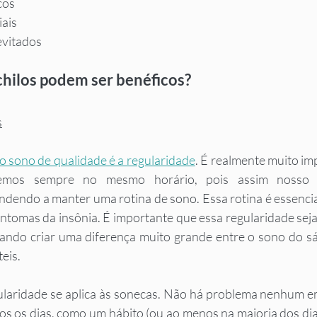
cos
iais
evitados
chilos podem ser benéficos?
s
 sono de qualidade é a regularidade
. É realmente muito im
mos sempre no mesmo horário, pois assim nosso c
dendo a manter uma rotina de sono. Essa rotina é essencia
tomas da insônia. É importante que essa regularidade seja
itando criar uma diferença muito grande entre o sono do s
eis. 
laridade se aplica às sonecas. Não há problema nenhum em
dos os dias, como um hábito (ou ao menos na maioria dos dias