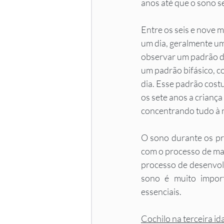
anos até que o sono s
Entre os seis e nove 
um dia, geralmente um
observar um padrão de
um padrão bifásico, co
dia. Esse padrão cost
os sete anos a crianç
concentrando tudo à n
O sono durante os pri
com o processo de ma
processo de desenvol
sono é muito import
essenciais. 
Cochilo na terceira id