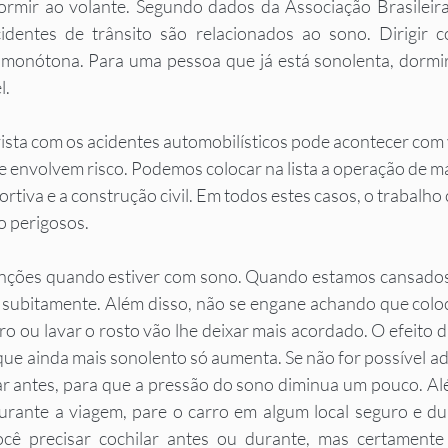
ormir ao volante. Segundo dados da Associação Brasileira
identes de trânsito são relacionados ao sono. Dirigir 
e monótona. Para uma pessoa que já está sonolenta, dormir
. 
sta com os acidentes automobilísticos pode acontecer com 
ue envolvem risco. Podemos colocar na lista a operação de m
ortiva e a construção civil. Em todos estes casos, o trabalh
o perigosos. 
unções quando estiver com sono. Quando estamos cansados, 
subitamente. Além disso, não se engane achando que coloca
rro ou lavar o rosto vão lhe deixar mais acordado. O efeito d
que ainda mais sonolento só aumenta. Se não for possível adi
lar antes, para que a pressão do sono diminua um pouco. Alé
durante a viagem, pare o carro em algum local seguro e du
cê precisar cochilar antes ou durante, mas certamente