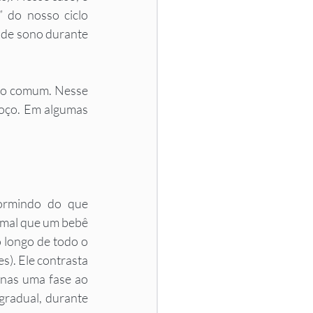
” do nosso ciclo 
 de sono durante 
to comum. Nesse 
oço. Em algumas 
ormindo do que 
rmal que um bebê 
 longo de todo o 
s). Ele contrasta 
nas uma fase ao 
gradual, durante 