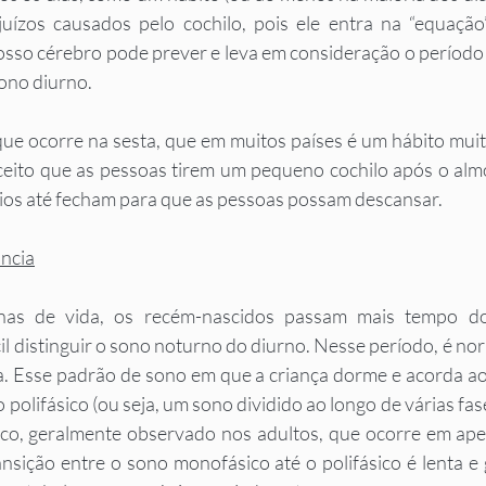
juízos causados pelo cochilo, pois ele entra na “equação
nosso cérebro pode prever e leva em consideração o período
sono diurno. 
que ocorre na sesta, que em muitos países é um hábito mui
aceito que as pessoas tirem um pequeno cochilo após o alm
ios até fecham para que as pessoas possam descansar. 
ância
nas de vida, os recém-nascidos passam mais tempo d
cil distinguir o sono noturno do diurno. Nesse período, é no
. Esse padrão de sono em que a criança dorme e acorda ao
polifásico (ou seja, um sono dividido ao longo de várias fase
o, geralmente observado nos adultos, que ocorre em ape
ansição entre o sono monofásico até o polifásico é lenta e 