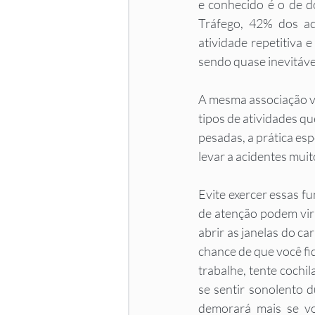
e conhecido é o de d
Tráfego, 42% dos ac
atividade repetitiva 
sendo quase inevitável
A mesma associação vi
tipos de atividades q
pesadas, a prática esp
levar a acidentes muit
Evite exercer essas f
de atenção podem vir 
abrir as janelas do ca
chance de que você fi
trabalhe, tente cochi
se sentir sonolento 
demorará mais se vo