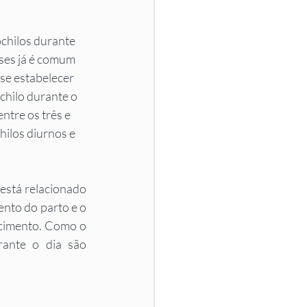
chilos durante 
ses já é comum 
se estabelecer 
chilo durante o 
tre os três e 
ilos diurnos e 
está relacionado 
to do parto e o 
cimento. Como o 
ante o dia são 