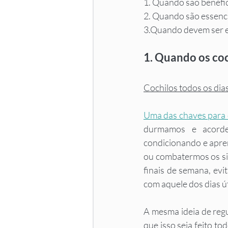
1. Quando são benéfi
2. Quando são essenc
3.Quando devem ser 
1. Quando os co
Cochilos todos os dia
Uma das chaves para o
durmamos e acorde
condicionando e apren
ou combatermos os sin
finais de semana, ev
com aquele dos dias út
A mesma ideia de regu
que isso seja feito to