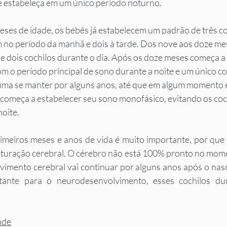
e estabeleça em um único período noturno. 
meses de idade, os bebês já estabelecem um padrão de três co
 no período da manhã e dois à tarde. Dos nove aos doze me
 dois cochilos durante o dia. Após os doze meses começa a 
m o período principal de sono durante a noite e um único co
uma se manter por alguns anos, até que em algum momento en
a começa a estabelecer seu sono monofásico, evitando os coch
oite. 
meiros meses e anos de vida é muito importante, por que 
turação cerebral. O cérebro não está 100% pronto no momen
vimento cerebral vai continuar por alguns anos após o nas
ante para o neurodesenvolvimento, esses cochilos dur
ade