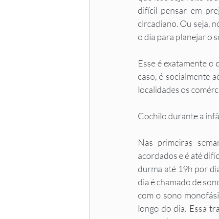
difícil pensar em pre
circadiano. Ou seja, 
o dia para planejar o 
Esse é exatamente o 
caso, é socialmente 
localidades os comérc
Cochilo durante a inf
Nas primeiras sema
acordados e é até difí
durma até 19h por dia
dia é chamado de sono 
com o sono monofásic
longo do dia. Essa tr