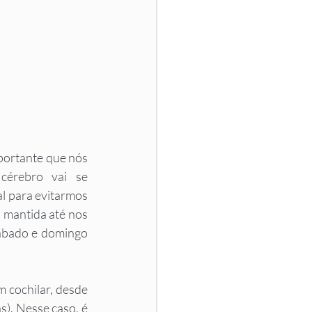
portante que nós 
érebro vai se 
l para evitarmos 
 mantida até nos 
ábado e domingo 
 cochilar, desde 
). Nesse caso, é 