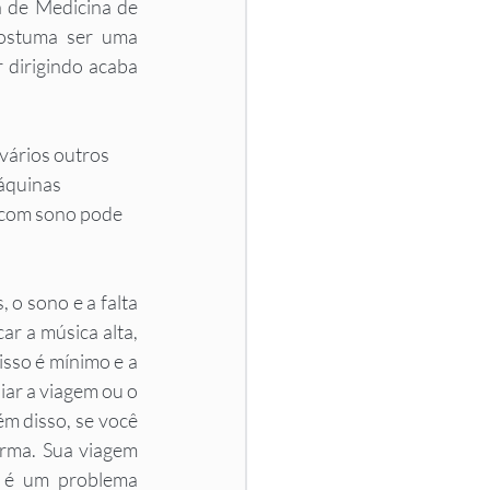
 de Medicina de 
costuma ser uma 
 dirigindo acaba 
vários outros 
áquinas 
o com sono pode 
o sono e a falta 
r a música alta, 
isso é mínimo e a 
ar a viagem ou o 
m disso, se você 
rma. Sua viagem 
 é um problema 