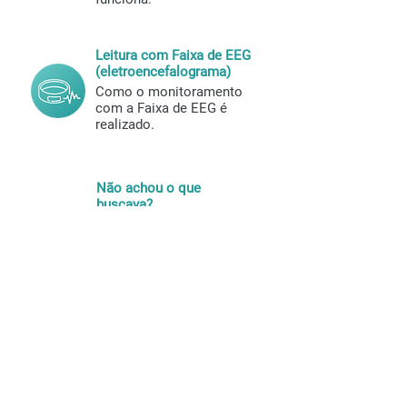
Leitura com Faixa de EEG
(eletroencefalograma)
Como o monitoramento
com a Faixa de EEG é
re
alizado.
Não achou o que
buscava?
Entre em contato com
nosso time que tiramos
todas as suas dúvidas!