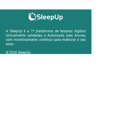
A SleepUp é a 1ª plataforma de terapias digitais
clinicamente validadas e Autorizada pela Anvisa,
com monitoramento contínuo para melhorar o seu
sono.
© 2026 SleepUp
Reino Unido
SleepUp Limited
Company Number:
15483940
71-75 Shelton Street, Covent Garden - London, United
Kingdom - WC2H 9JQ
Brasil
SleepUp Tecnologia em Saúde LTDA
CNPJ:
35.408.641
;001-64
Alameda Terracota, 215, conj. coml. 518 -Bairro
Cerâmica, SCS, SP -
09531-190
China
睡眠与脑（广东横琴）健康科技有限公司
Company number: 91440003MAK1QAMB3K
横琴粤澳深度合作区上村58号第2层, 珠海, 广东
Autorizado pela Anvisa. Registro:
82207710002