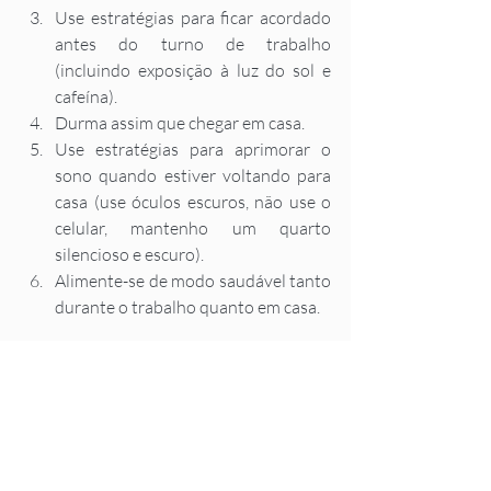
Use estratégias para ficar acordado 
antes do turno de trabalho 
(incluindo exposição à luz do sol e 
cafeína). 
Durma assim que chegar em casa. 
Use estratégias para aprimorar o 
sono quando estiver voltando para 
casa (use óculos escuros, não use o 
celular, mantenho um quarto 
silencioso e escuro). 
Alimente-se de modo saudável tanto 
durante o trabalho quanto em casa. 
Na SleepUp você poderá aprender mais 
sobre dicas e técnicas para melhorar o 
seu sono! Só baixar o app clicando 
abaixo!