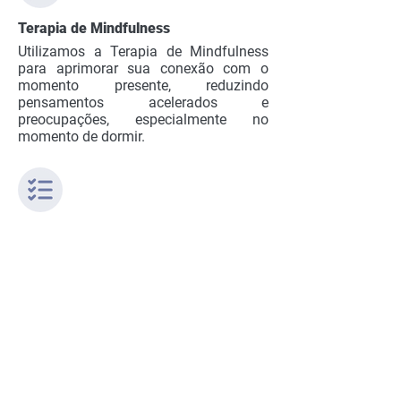
Terapia de Mindfulness
Utilizamos a Terapia de Mindfulness
para aprimorar sua conexão com o
momento presente, reduzindo
pensamentos acelerados e
preocupações, especialmente no
momento de dormir.
Questionários clínicos
Descubra seu perfil de sono com
questionários clinicamente validados
sobre insônia, sonolência, crenças e
cronotipo, e mensure seu progresso de
forma contínua.
Baixe o App