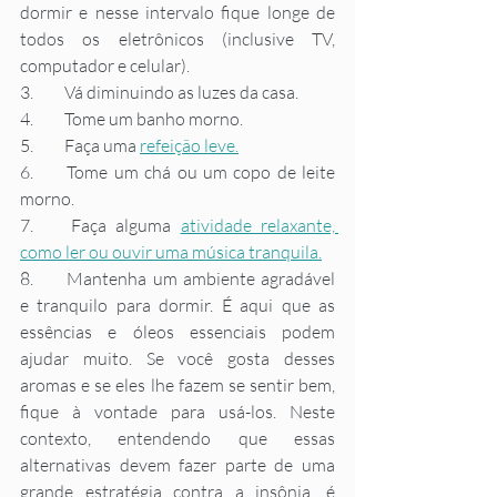
dormir e nesse intervalo fique longe de 
todos os eletrônicos (inclusive TV, 
computador e celular).
3.	Vá diminuindo as luzes da casa.
4.	Tome um banho morno.
5.	Faça uma 
refeição leve.
6.	Tome um chá ou um copo de leite 
morno.
7.	Faça alguma 
atividade relaxante, 
como ler ou ouvir uma música tranquila.
8.	Mantenha um ambiente agradável 
e tranquilo para dormir. É aqui que as 
essências e óleos essenciais podem 
ajudar muito. Se você gosta desses 
aromas e se eles lhe fazem se sentir bem, 
fique à vontade para usá-los. Neste 
contexto, entendendo que essas 
alternativas devem fazer parte de uma 
grande estratégia contra a insônia, é 