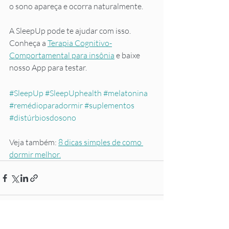
o sono apareça e ocorra naturalmente. 
A SleepUp pode te ajudar com isso. 
Conheça a 
Terapia Cognitivo-
Comportamental para insônia
 e baixe 
nosso App para testar.
#SleepUp
#SleepUphealth
#melatonina
#remédioparadormir
#suplementos
#distúrbiosdosono
Veja também: 
8 dicas simples de como 
dormir melhor.