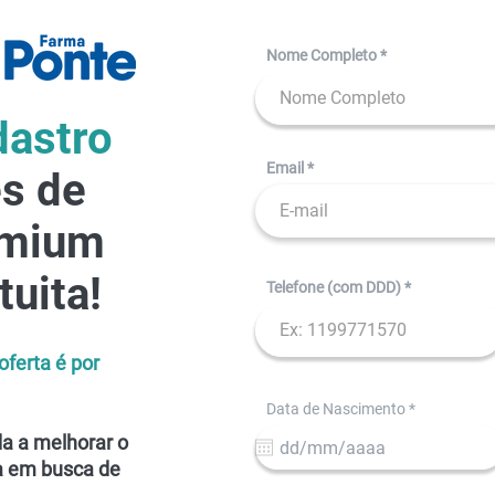
Nome Completo
dastro
Email
ês de
emium
tuita!
Telefone (com DDD)
oferta é por
r
Data de Nascimento
*
e
q
a a melhorar o
u
a em busca de
i
r