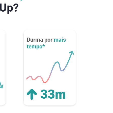
pUp?
Durma por
mais
tempo*
33m