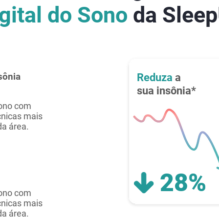
gital do Sono
da Slee
sônia
Reduza
a
sua insônia*
sono com
cnicas mais
da área.
28%
sono com
cnicas mais
da área.