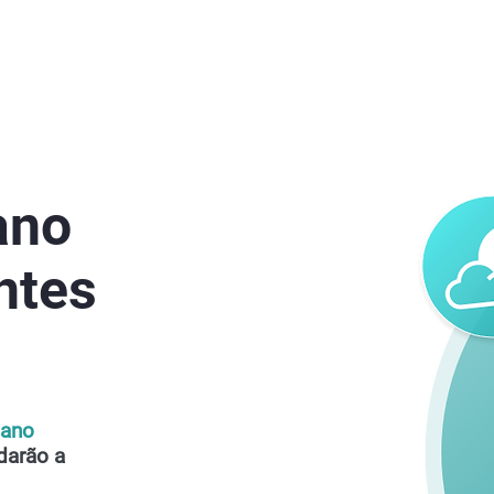
ano
ntes
lano
darão a